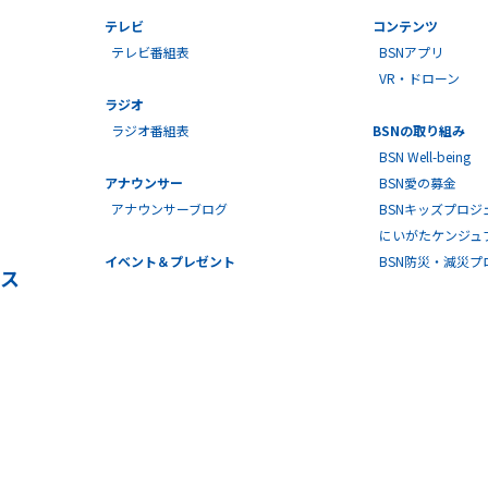
テレビ
コンテンツ
テレビ番組表
BSNアプリ
VR・ドローン
ラジオ
ラジオ番組表
BSNの取り組み
BSN Well-being
アナウンサー
BSN愛の募金
アナウンサーブログ
BSNキッズプロジ
にいがたケンジュ
イベント＆プレゼント
BSN防災・減災
ス