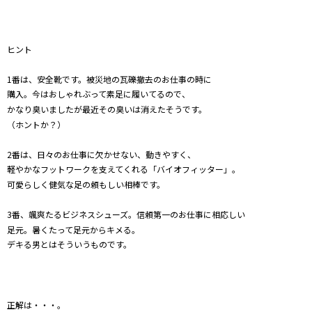
ヒント
1番は、安全靴です。被災地の瓦礫撤去のお仕事の時に
購入。今はおしゃれぶって素足に履いてるので、
かなり臭いましたが最近その臭いは消えたそうです。
（ホントか？）
2番は、日々のお仕事に欠かせない、動きやすく、
軽やかなフットワークを支えてくれる「バイオフィッター」。
可愛らしく健気な足の頼もしい相棒です。
3番、颯爽たるビジネスシューズ。信頼第一のお仕事に相応しい
足元。暑くたって足元からキメる。
デキる男とはそういうものです。
正解は・・・。