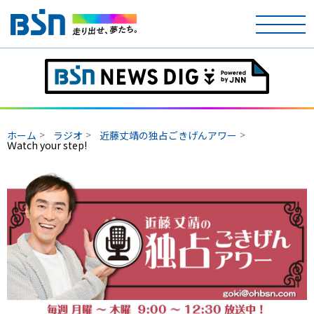
ホーム
テレビ
ホーム
ラジオ
近藤丈靖の独占ごきげんアワー
ラジオ
Ｗatch your step!
アナウンサー
イベント
ニュース
天気