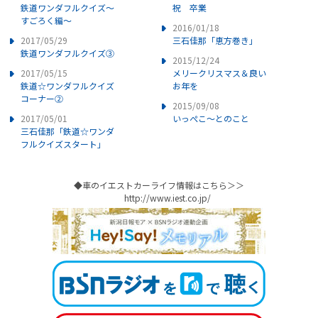
鉄道ワンダフルクイズ～
祝 卒業
すごろく編～
2016/01/18
2017/05/29
三石佳那「恵方巻き」
鉄道ワンダフルクイズ③
2015/12/24
2017/05/15
メリークリスマス＆良い
鉄道☆ワンダフルクイズ
お年を
コーナー②
2015/09/08
2017/05/01
いっぺこ～とのこと
三石佳那「鉄道☆ワンダ
フルクイズスタート」
◆車のイエストカーライフ情報はこちら＞＞
http://www.iest.co.jp/