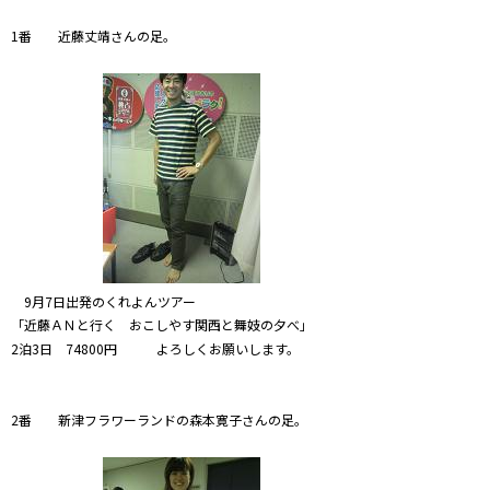
1番 近藤丈靖さんの足。
9月7日出発のくれよんツアー
「近藤ＡＮと行く おこしやす関西と舞妓の夕べ」
2泊3日 74800円 よろしくお願いします。
2番 新津フラワーランドの森本寛子さんの足。