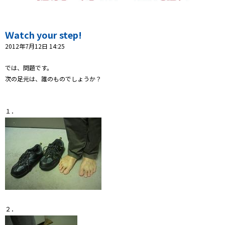
プレゼント
コンテンツ・アプリ
Ｗatch your step!
2012年7月12日 14:25
キッズ
ケンジュ
愛の募金
Well-being
防災・減災
では、問題です。
次の足元は、誰のものでしょうか？
ショッピング
１
会社概要・ビジョン
お問い合わせ
２．