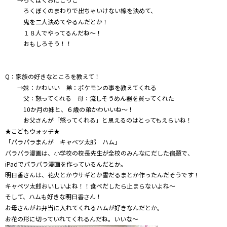
ろくぼくのまわりで出ちゃいけない線を決めて、
鬼を二人決めてやるんだとか！
１８人でやってるんだね～！
おもしろそう！！
Q：家族の好きなところを教えて！
→妹：かわいい 弟：ポケモンの事を教えてくれる
父：怒ってくれる 母：流しそうめん器を買ってくれた
10か月の妹と、６歳の弟かわいいね～！
お父さんが「怒ってくれる」と思えるのはとってもえらいね！
★こどもウォッチ★
「パラパラまんが キャベツ太郎 ハム」
パラパラ漫画は、小学校の校長先生が全校のみんなにだした宿題で、
iPadでパラパラ漫画を作っているんだとか。
明日香さんは、花火とかウサギとか雪だるまとか作ったんだそうです！
キャベツ太郎おいしいよね！！食べだしたら止まらないよね～
そして、ハムも好きな明日香さん！
お母さんがお弁当に入れてくれるハムが好きなんだとか。
お花の形に切っていれてくれるんだね。いいな～