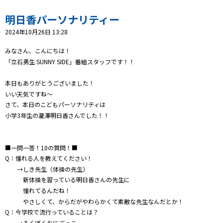
プレゼント
明日香パーソナリティー
コンテンツ・アプリ
2024年10月26日 13:28
キッズ
ケンジュ
愛の募金
みなさん、こんにちは！
「立石勇生 SUNNY SIDE」番組スタッフです！！
Well-being
防災・減災
本日もありがとうございました！
ショッピング
いい天気ですね～
さて、本日のこどもパーソナリティは
会社概要・ビジョン
小学3年生の瀧澤明日香さんでした！！
お問い合わせ
■一問一答！10の質問！■
Q：憧れる人を教えてください！
→しき先生（体操の先生）
新体操を習っている明日香さんの先生に
憧れてるんだね！
やさしくて、からだがやわらかくて素敵な先生なんだとか！
Q：今学校で流行っていることは？
→ろくぼくおにごっこ