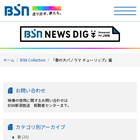
ホーム
テレビ
ホーム
BSN Collection
「春の大パノラマ チューリップ」篇
ラジオ
アナウンサー
お問い合わせ
イベント
映像の使用に関するお問い合わせは
BSN新潟放送 視聴者センターまで。
ニュース
天気
カテゴリ別アーカイブ
春 (25)