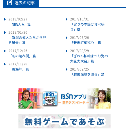
過去の記事
2018/02/27
2017/10/31
「NIIGATA」篇
「実りの季節は食べ盛
り」篇
2018/01/30
「新潟の偉人たちから見
2017/09/26
る風景」篇
「新潟紅葉巡り」篇
2017/12/26
2017/08/29
「冬の晴れ間」篇
「ぎおん柏崎まつり海の
大花火大会」篇
2017/11/28
「雲海峠」篇
2017/07/25
「越佐海峡を渡る」篇