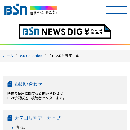
ホーム
テレビ
ホーム
BSN Collection
「トンボと湿原」篇
ラジオ
アナウンサー
お問い合わせ
イベント
映像の使用に関するお問い合わせは
BSN新潟放送 視聴者センターまで。
ニュース
天気
カテゴリ別アーカイブ
春 (25)