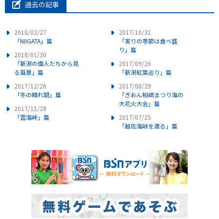
過去の記事
2018/02/27
2017/10/31
「NIIGATA」篇
「実りの季節は食べ盛
り」篇
2018/01/30
「新潟の偉人たちから見
2017/09/26
る風景」篇
「新潟紅葉巡り」篇
2017/12/26
2017/08/29
「冬の晴れ間」篇
「ぎおん柏崎まつり海の
大花火大会」篇
2017/11/28
「雲海峠」篇
2017/07/25
「越佐海峡を渡る」篇