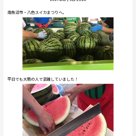
プレゼント
南魚沼市・八色スイカまつりへ。
コンテンツ・アプリ
キッズ
ケンジュ
愛の募金
Well-being
防災・減災
ショッピング
会社概要・ビジョン
お問い合わせ
平日でも大勢の人で混雑していました！