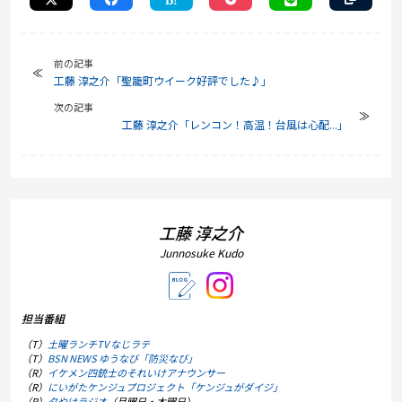
前の記事
工藤 淳之介「聖籠町ウイーク好評でした♪」
次の記事
工藤 淳之介「レンコン！高温！台風は心配...」
工藤 淳之介
Junnosuke Kudo
担当番組
（T）
土曜ランチTV なじラテ
（T）
BSN NEWS ゆうなび「防災なび」
（R）
イケメン四銃士のそれいけアナウンサー
（R）
にいがたケンジュプロジェクト「ケンジュがダイジ」
（R）
夕やけラジオ
（月曜日・木曜日）