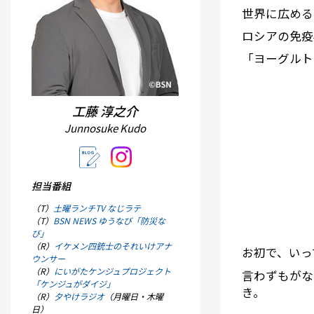
世界に広める
ロシアの免疫
「ヨーグルト
工藤 淳之介
Junnosuke Kudo
担当番組
（T）
土曜ランチTV なじラテ
（T）
BSN NEWS ゆうなび「防災な
び」
（R）
イケメン四銃士のそれいけアナ
お初で、いっ
ウンサー
（R）
にいがたケンジュプロジェクト
言わずもがな
「ケンジュがダイジ」
き。
（R）
夕やけラジオ
（月曜日・木曜
日）