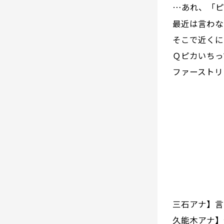
…あれ、「ピ
最近は言わな
そこで近くに
Ｑピカいちっ
ファーストリ
三石アナ】言
久能木アナ】