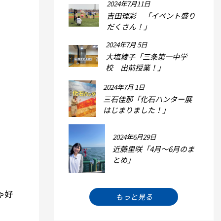
2024年7月11日
吉田理彩 「イベント盛り
だくさん！」
2024年7月 5日
大塩綾子「三条第一中学
校 出前授業！」
2024年7月 1日
三石佳那「化石ハンター展
はじまりました！」
2024年6月29日
近藤里咲「4月～6月のま
とめ」
ゃ好
もっと見る