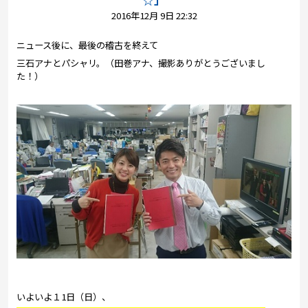
プレゼント
☆」
2016年12月 9日 22:32
コンテンツ・アプリ
ニュース後に、最後の稽古を終えて
三石アナとパシャリ。（田巻アナ、撮影ありがとうございまし
キッズ
ケンジュ
愛の募金
た！）
Well-being
防災・減災
ショッピング
会社概要・ビジョン
お問い合わせ
いよいよ１1日（日）、