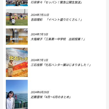
行貝寧々「セッパン！緊急公開生放送」
2024年7月11日
吉田理彩 「イベント盛りだくさん！」
2024年7月 5日
大塩綾子「三条第一中学校 出前授業！」
2024年7月 1日
三石佳那「化石ハンター展はじまりました！」
2024年6月29日
近藤里咲「4月～6月のまとめ」