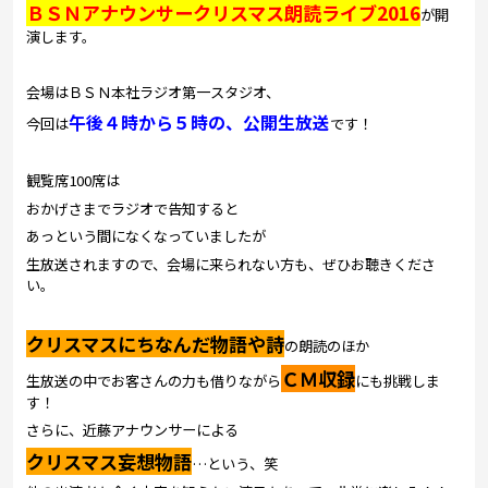
ＢＳＮアナウンサークリスマス朗読ライブ2016
が開
演します。
会場はＢＳＮ本社ラジオ第一スタジオ、
午後４時から５時の、公開生放送
今回は
です！
観覧席100席は
おかげさまでラジオで告知すると
あっという間になくなっていましたが
生放送されますので、会場に来られない方も、ぜひお聴きくださ
い。
クリスマスにちなんだ物語や詩
の朗読のほか
ＣＭ収録
生放送の中でお客さんの力も借りながら
にも挑戦しま
す！
さらに、近藤アナウンサーによる
クリスマス妄想物語
…という、笑