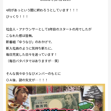
プレゼント
4月があっという間に終わろうとしています！！！
コンテンツ・アプリ
びっくり！！！
キッズ
ケンジュ
愛の募金
社会人・アナウンサーとして8年目のスタートの月でしたが
Well-being
防災・減災
こなれた感は皆無。
新番組「ゆうなび」のおかげで、
ショッピング
新入社員のように気持ち新たに、
毎日充実した日々を送っています！
会社概要・ビジョン
（毎日バタバタではありますが…笑）
お問い合わせ
そんな我々ゆうなびメンバーのもとに
ＯＡ後、謎の矢文が…！！！