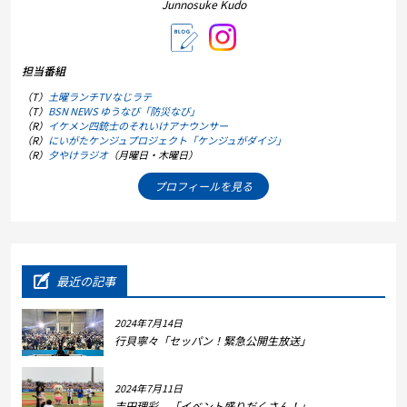
Junnosuke Kudo
担当番組
（T）
土曜ランチTV なじラテ
（T）
BSN NEWS ゆうなび「防災なび」
（R）
イケメン四銃士のそれいけアナウンサー
（R）
にいがたケンジュプロジェクト「ケンジュがダイジ」
（R）
夕やけラジオ
（月曜日・木曜日）
プロフィールを見る
最近の記事
2024年7月14日
行貝寧々「セッパン！緊急公開生放送」
2024年7月11日
吉田理彩 「イベント盛りだくさん！」