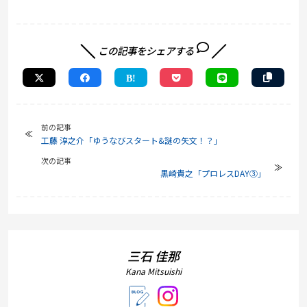
この記事をシェアする
前の記事
工藤 淳之介「ゆうなびスタート&謎の矢文！？」
次の記事
黒崎貴之「プロレスDAY③」
三石 佳那
Kana Mitsuishi