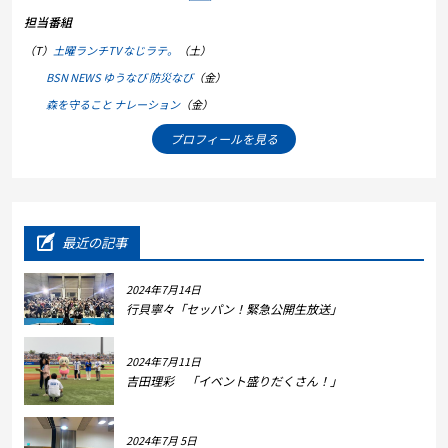
担当番組
（T）
土曜ランチTV なじラテ。
（土）
BSN NEWS ゆうなび 防災なび
（金）
森を守ること ナレーション
（金）
プロフィールを見る
最近の記事
2024年7月14日
行貝寧々「セッパン！緊急公開生放送」
2024年7月11日
吉田理彩 「イベント盛りだくさん！」
2024年7月 5日