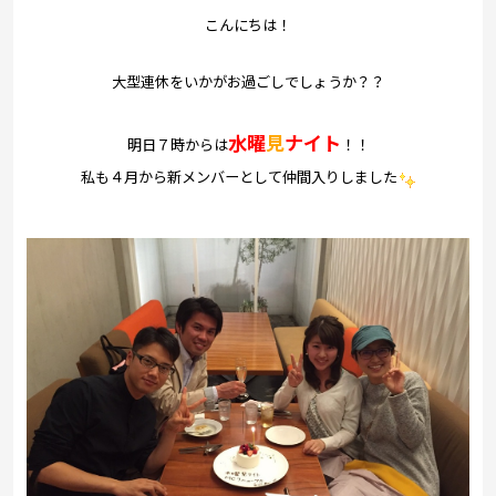
プレゼント
こんにちは！
コンテンツ・アプリ
大型連休をいかがお過ごしでしょうか？？
キッズ
ケンジュ
愛の募金
水曜
見
ナイト
明日７時からは
！！
Well-being
防災・減災
私も４月から新メンバーとして仲間入りしました
ショッピング
会社概要・ビジョン
お問い合わせ