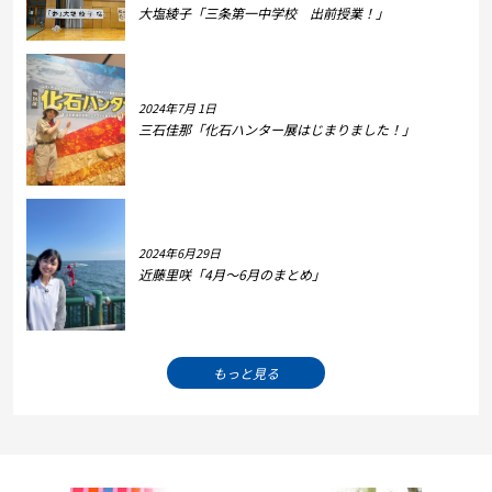
大塩綾子「三条第一中学校 出前授業！」
2024年7月 1日
三石佳那「化石ハンター展はじまりました！」
2024年6月29日
近藤里咲「4月～6月のまとめ」
もっと見る