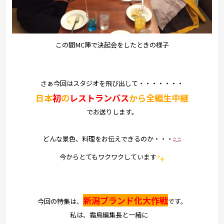
この間MC陣で決起会をしたときの様子
さぁ今回はスタジオを飛び出して・・・・・・・
日本
初
の
レストランバス
から全編生中継
でお送りします。
どんな景色、料理をお伝えできるのか・・・
今からとてもワクワクしています
新潟ブランド化大作戦
今回の特集は、
です。
私は、霜鳥編集長と一緒に