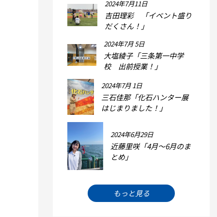
2024年7月11日
吉田理彩 「イベント盛り
だくさん！」
2024年7月 5日
大塩綾子「三条第一中学
校 出前授業！」
2024年7月 1日
三石佳那「化石ハンター展
はじまりました！」
2024年6月29日
近藤里咲「4月～6月のま
とめ」
もっと見る