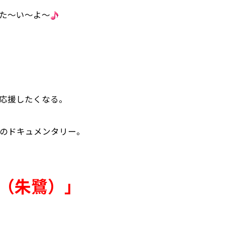
た～い～よ～
応援したくなる。
のドキュメンタリー。
（朱鷺）」