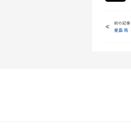
前の記事
麦島 侑
癖を矯正の