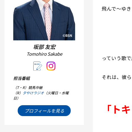
飛んで～ゆき
坂部 友宏
Tomohiro Sakabe
っていう歌で
それは、彼ら
担当番組
（T・R）競馬中継
（R）
夕やけラジオ
（火曜日・水曜
日）
「トキ
プロフィールを見る