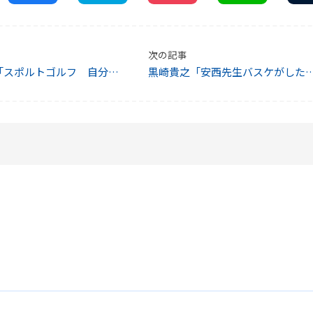
次の記事
「スポルトゴルフ 自分の
黒崎貴之「安西先生バスケがした
巻(*^_^*)」
です・・・