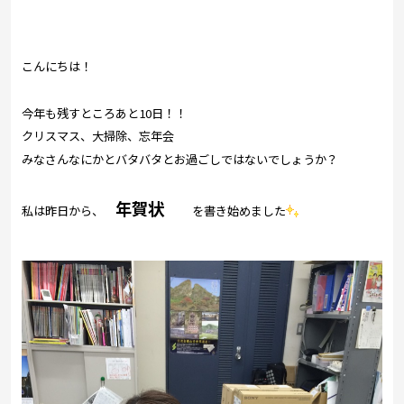
プレゼント
コンテンツ・アプリ
こんにちは！
キッズ
ケンジュ
愛の募金
今年も残すところあと10日！！
Well-being
防災・減災
クリスマス、大掃除、忘年会
みなさんなにかとバタバタとお過ごしではないでしょうか？
ショッピング
会社概要・ビジョン
年賀状
私は昨日から、
を書き始めました
お問い合わせ