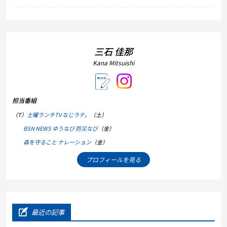
三石 佳那
Kana Mitsuishi
担当番組
（T）
土曜ランチTV なじラテ。
（土）
BSN NEWS ゆうなび 防災なび
（金）
森を守ること ナレーション
（金）
プロフィールを見る
最近の記事