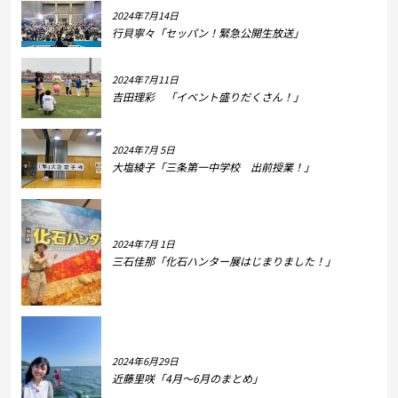
2024年7月14日
行貝寧々「セッパン！緊急公開生放送」
2024年7月11日
吉田理彩 「イベント盛りだくさん！」
2024年7月 5日
大塩綾子「三条第一中学校 出前授業！」
2024年7月 1日
三石佳那「化石ハンター展はじまりました！」
2024年6月29日
近藤里咲「4月～6月のまとめ」