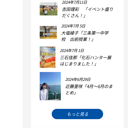
2024年7月11日
吉田理彩 「イベント盛り
だくさん！」
2024年7月 5日
大塩綾子「三条第一中学
校 出前授業！」
2024年7月 1日
三石佳那「化石ハンター展
はじまりました！」
2024年6月29日
近藤里咲「4月～6月のま
とめ」
もっと見る