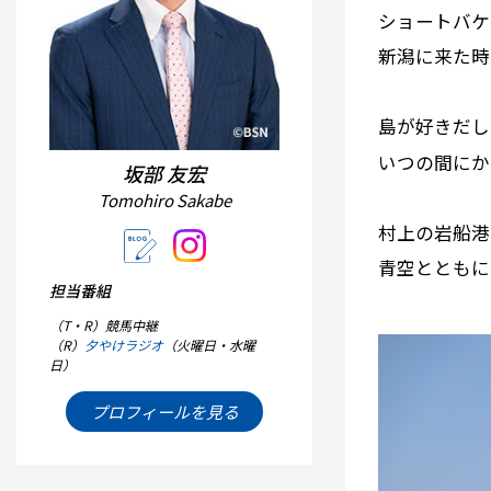
ショートバケ
新潟に来た時
島が好きだし
いつの間にか
坂部 友宏
Tomohiro Sakabe
村上の岩船港
青空とともに
担当番組
（T・R）競馬中継
（R）
夕やけラジオ
（火曜日・水曜
日）
プロフィールを見る