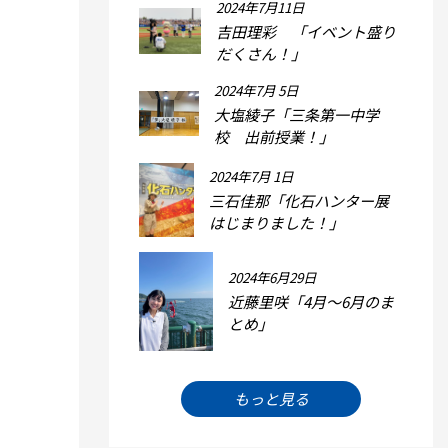
2024年7月11日
吉田理彩 「イベント盛り
だくさん！」
2024年7月 5日
大塩綾子「三条第一中学
校 出前授業！」
2024年7月 1日
三石佳那「化石ハンター展
はじまりました！」
2024年6月29日
近藤里咲「4月～6月のま
とめ」
もっと見る