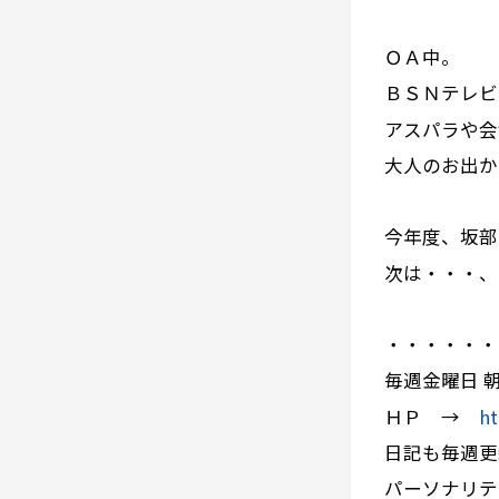
ＯＡ中。
ＢＳＮテレビ
アスパラや会
大人のお出か
今年度、坂部
次は・・・、
・・・・・・
毎週金曜日 
ＨＰ →
ht
日記も毎週更
パーソナリテ