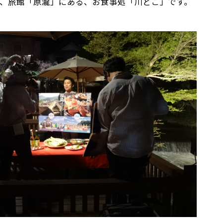
、旅館「原瀧」にある、お食事処「川どこ」です。