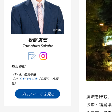
坂部 友宏
Tomohiro Sakabe
担当番組
（T・R）競馬中継
（R）
夕やけラジオ
（火曜日・水曜
日）
プロフィールを見る
渓流を臨む、
お隣・福島県