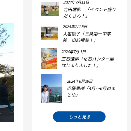
2024年7月11日
吉田理彩 「イベント盛り
だくさん！」
2024年7月 5日
大塩綾子「三条第一中学
校 出前授業！」
2024年7月 1日
三石佳那「化石ハンター展
はじまりました！」
2024年6月29日
近藤里咲「4月～6月のま
とめ」
もっと見る