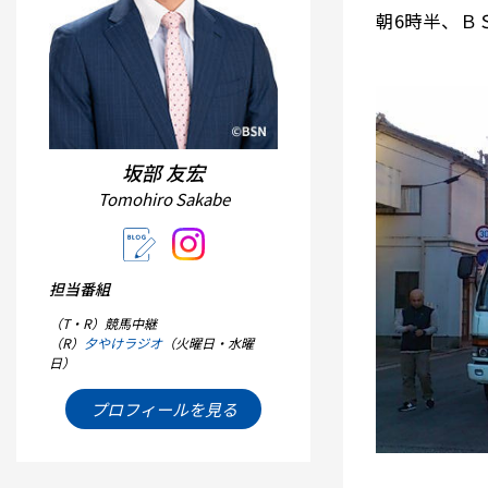
朝6時半、Ｂ
坂部 友宏
Tomohiro Sakabe
担当番組
（T・R）競馬中継
（R）
夕やけラジオ
（火曜日・水曜
日）
プロフィールを見る