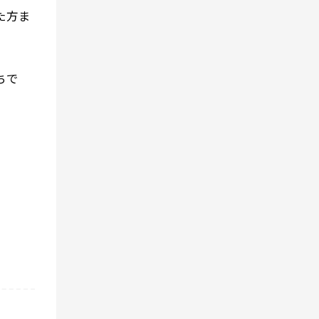
た方ま
ちで