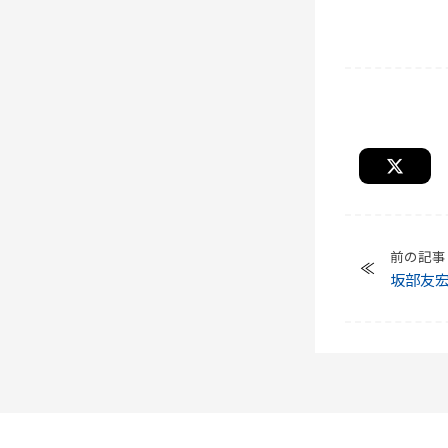
前の記事
坂部友
を2回