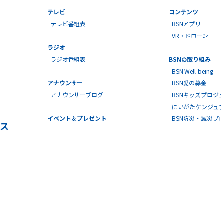
テレビ
コンテンツ
テレビ番組表
BSNアプリ
VR・ドローン
ラジオ
ラジオ番組表
BSNの取り組み
BSN Well-being
アナウンサー
BSN愛の募金
アナウンサーブログ
BSNキッズプロジ
にいがたケンジュ
イベント＆プレゼント
BSN防災・減災
ス