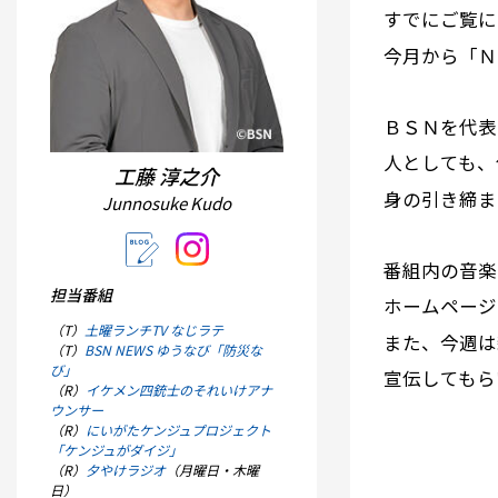
すでにご覧に
今月から「Ｎ
ＢＳＮを代表
人としても、
工藤 淳之介
身の引き締ま
Junnosuke Kudo
番組内の音楽
担当番組
ホームページ
（T）
土曜ランチTV なじラテ
また、今週は
（T）
BSN NEWS ゆうなび「防災な
び」
宣伝してもら
（R）
イケメン四銃士のそれいけアナ
ウンサー
（R）
にいがたケンジュプロジェクト
「ケンジュがダイジ」
（R）
夕やけラジオ
（月曜日・木曜
日）