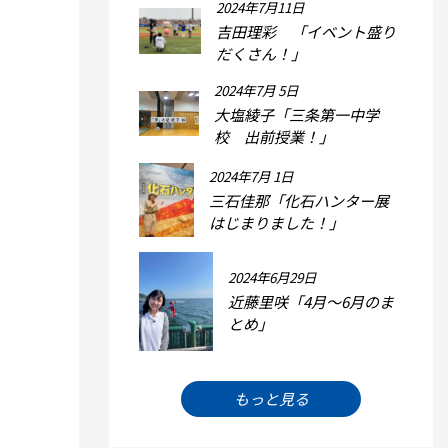
2024年7月11日
吉田理彩 「イベント盛り
だくさん！」
2024年7月 5日
大塩綾子「三条第一中学
校 出前授業！」
2024年7月 1日
三石佳那「化石ハンター展
はじまりました！」
2024年6月29日
近藤里咲「4月～6月のま
とめ」
もっと見る