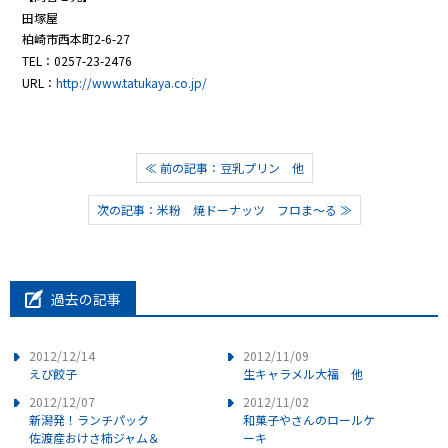
田塚屋
柏崎市西本町2-6-27
TEL：0257-23-2476
URL：
http://www.tatukaya.co.jp/
≪ 前の記事：豆乳プリン 他
次の記事：米粉 焼ドーナッツ フロま～る ≫
過去の記事
2012/12/14
2012/11/09
えび餃子
生キャラメル大福 他
2012/12/07
2012/11/02
新潟発！ランチパック
和菓子やさんのロールケ
佐渡産おけさ柿ジャム＆
ーキ