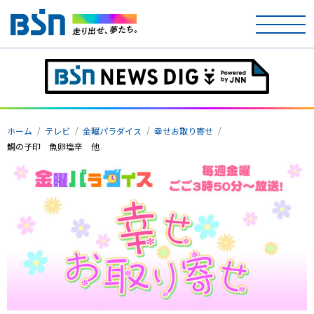
ホーム
ホーム
テレビ
金曜パラダイス
幸せお取り寄せ
テレビ
鯛の子印 魚卵塩辛 他
ラジオ
アナウンサー
イベント
ニュース
天気