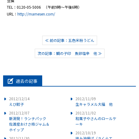
豆撰
TEL：0120-05-5006 （午前9時～午後6時）
URL：
http://mamesen.com/
≪ 前の記事：五色米粉うどん
次の記事：鯛の子印 魚卵塩辛 他 ≫
過去の記事
2012/12/14
2012/11/09
えび餃子
生キャラメル大福 他
2012/12/07
2012/11/02
新潟発！ランチパック
和菓子やさんのロールケ
佐渡産おけさ柿ジャム＆
ーキ
ホイップ
2012/10/19
2012/11/30
挟み油揚げ（さくらエ