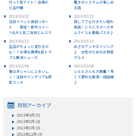
行って見ナイト！会場か
驚きのシステムが楽しめ
ら生中継
る店
2013/03/22
2013/02/22
注目イベント直前リポー
探してでも行きたい隠れ
ト 限定！新作スイー
家店！とろとろチーズオ
ツ&大人気ご当地どんぶり
ムライス＆春風パスタ♪
2013/03/15
2013/02/15
生活がちょっと変わるか
めざせアンチエイジング
も！？お得な携帯&足トラ
♪ 女性のためのお野菜
ブル解決シューズ
グルメ
2013/03/08
2013/02/08
春はオシャレに♪おいし
レルヒさんも大興奮！早
く！注目のインテリア&野
くて便利な新潟－成田線
菜ランチ
♪
月別アーカイブ
2013年3月 (5)
2013年2月 (4)
2013年1月 (3)
2012年12月 (3)