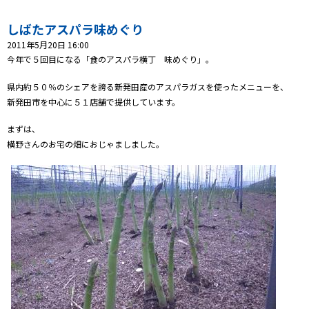
プレゼント
しばたアスパラ味めぐり
2011年5月20日 16:00
コンテンツ・アプリ
今年で５回目になる「食のアスパラ横丁 味めぐり」。
県内約５０％のシェアを誇る新発田産のアスパラガスを使ったメニューを、
ショッピング
新発田市を中心に５１店舗で提供しています。
まずは、
会社概要・ビジョン
横野さんのお宅の畑におじゃましました。
お問い合わせ