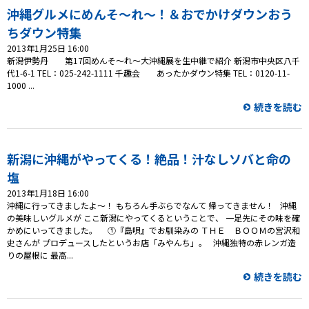
沖縄グルメにめんそ～れ～！＆おでかけダウンおう
プレゼント
ちダウン特集
2013年1月25日 16:00
コンテンツ・アプリ
新潟伊勢丹 第17回めんそ～れ～大沖縄展を生中継で紹介 新潟市中央区八千
代1-6-1 TEL：025-242-1111 千趣会 あったかダウン特集 TEL：0120-11-
1000 ...
ショッピング
続きを読む
会社概要・ビジョン
お問い合わせ
新潟に沖縄がやってくる！絶品！汁なしソバと命の
塩
2013年1月18日 16:00
沖縄に行ってきましたよ～！ もちろん手ぶらでなんて 帰ってきません！ 沖縄
の美味しいグルメが ここ新潟にやってくるということで、 一足先にその味を確
かめにいってきました。 ①『島唄』でお馴染みの ＴＨＥ ＢＯＯＭの宮沢和
史さんが プロデュースしたというお店「みやんち」。 沖縄独特の赤レンガ造
りの屋根に 最高...
続きを読む