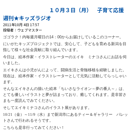
プレゼント
１０月３日（月） 子育て応援
コンテンツ・アプリ
週刊★キッズラジオ
2011年10月 4日 17:57
キッズ
ケンジュ
愛の募金
投稿者：ウェブマスター
ゴゴラク！内毎週月曜日の
14
：
00
からお届けしているこのコーナー。
Well-being
防災・減災
にいがたキッズプロジェクトでは、安心して、子どもを育める新潟を目
指して様々な社会貢献に取り組んでいます。
ショッピング
今日は、絵本作家・イラストレーターのエイキ ミナコさんにお話を伺
いました。
会社概要・ビジョン
エイキさんは小児がんによって、闘病生活と骨髄移植を経験しました。
お問い合わせ
現在は、絵本作家・イラストレーターとして元気に活動してらっしゃい
ます。
そんなエイキさんの描いた絵本「ちいさなライオン～夢の番人～」は、
とても優しいイラストと夢が詰まっており、癒してくれます。是非皆さ
まも一度読んでみてください。
そしてエイキミナコさんのイラスト展があります。
10/21（金）～11/9（水）まで新潟市にあるティー＆ギャラリー パレッ
トさんで行われるそうです。
こちらも是非行ってみてください！