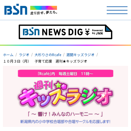
ホーム
テレビ
ホーム
ラジオ
大杉りさのRcafe
週間キッズラジオ
ラジオ
１０月３日（月） 子育て応援 週刊★キッズラジオ
アナウンサー
イベント
ニュース
天気