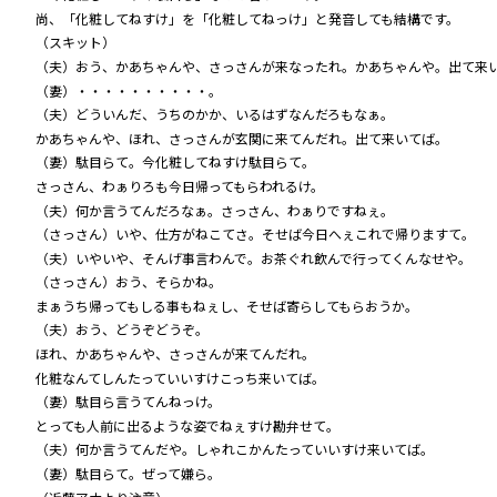
尚、「化粧してねすけ」を「化粧してねっけ」と発音しても結構です。
（スキット）
（夫）おう、かあちゃんや、さっさんが来なったれ。かあちゃんや。出て来
（妻）・・・・・・・・・・。
（夫）どういんだ、うちのかか、いるはずなんだろもなぁ。
かあちゃんや、ほれ、さっさんが玄関に来てんだれ。出て来いてば。
（妻）駄目らて。今化粧してねすけ駄目らて。
さっさん、わぁりろも今日帰ってもらわれるけ。
（夫）何か言うてんだろなぁ。さっさん、わぁりですねぇ。
（さっさん）いや、仕方がねこてさ。そせば今日へぇこれで帰りますて。
（夫）いやいや、そんげ事言わんで。お茶ぐれ飲んで行ってくんなせや。
（さっさん）おう、そらかね。
まぁうち帰ってもしる事もねぇし、そせば寄らしてもらおうか。
（夫）おう、どうぞどうぞ。
ほれ、かあちゃんや、さっさんが来てんだれ。
化粧なんてしんたっていいすけこっち来いてば。
（妻）駄目ら言うてんねっけ。
とっても人前に出るような姿でねぇすけ勘弁せて。
（夫）何か言うてんだや。しゃれこかんたっていいすけ来いてば。
（妻）駄目らて。ぜって嫌ら。