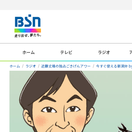
ホーム
テレビ
ラジオ
ホーム
ラジオ
近藤丈靖の独占ごきげんアワー
今すぐ使える新潟弁 by P