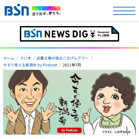
ホーム
テレビ
ホーム
ラジオ
近藤丈靖の独占ごきげんアワー
ラジオ
今すぐ使える新潟弁 by Podcast
2011年7月
アナウンサー
イベント
ニュース
天気