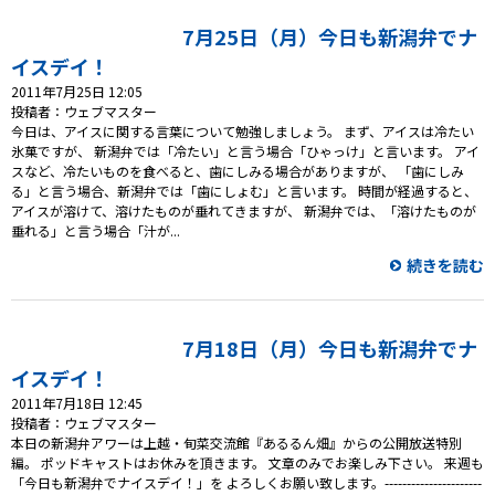
プレゼント
7月25日（月）今日も新潟弁でナ
コンテンツ・アプリ
イスデイ！
2011年7月25日 12:05
キッズ
ケンジュ
愛の募金
投稿者：ウェブマスター
今日は、アイスに関する言葉について勉強しましょう。 まず、アイスは冷たい
Well-being
防災・減災
氷菓ですが、 新潟弁では「冷たい」と言う場合「ひゃっけ」と言います。 アイ
スなど、冷たいものを食べると、歯にしみる場合がありますが、 「歯にしみ
る」と言う場合、新潟弁では「歯にしょむ」と言います。 時間が経過すると、
ショッピング
アイスが溶けて、溶けたものが垂れてきますが、 新潟弁では、「溶けたものが
垂れる」と言う場合「汁が...
会社概要・ビジョン
続きを読む
お問い合わせ
7月18日（月）今日も新潟弁でナ
イスデイ！
2011年7月18日 12:45
投稿者：ウェブマスター
本日の新潟弁アワーは上越・旬菜交流館『あるるん畑』からの公開放送特別
編。 ポッドキャストはお休みを頂きます。 文章のみでお楽しみ下さい。 来週も
「今日も新潟弁でナイスデイ！」を よろしくお願い致します。----------------------