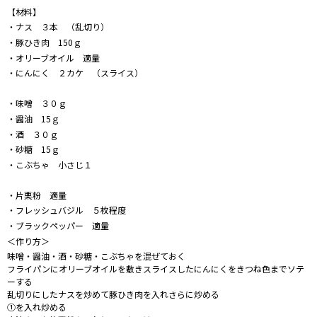
【材料】
・ナス ３本 （乱切り）
・豚ひき肉 150ｇ
・オリーブオイル 適量
・にんにく ２カケ （スライス）
・味噌 ３０ｇ
・醤油 15ｇ
・酒 ３０ｇ
・砂糖 15ｇ
・こぶちゃ 小さじ１
・片栗粉 適量
・フレッシュバジル ５枚程度
・ブラックペッパー 適量
＜作り方＞
味噌・醤油・酒・砂糖・こぶちゃを混ぜておく
フライパンにオリーブオイルを敷きスライスしたにんにくをきつね色までソテ
ーする
乱切りにしたナスを炒めて豚ひき肉を入れさらに炒める
①を入れ炒める