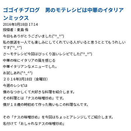
プレゼント
ゴゴイチブログ 男のモテレシピは中華のイタリア
コンテンツ・アプリ
ンミックス
2016年3月18日 17:14
キッズ
ケンジュ
愛の募金
投稿者：麦島 侑
今日もありがとうございました(*^_^*)
Well-being
防災・減災
私の放送を一人でも楽しみにしてくれている人がいると思うととてもうれしい
です(*^_^*)
ショッピング
さ～モテレシピ今回はびっくり旨いレシピでした(*^_^*)
中華の味にイタリアの風を感じる
会社概要・ビジョン
中華イタリアンなメニューでした。
お問い合わせ
お試しあれ(*^_^*)
２０１6年3月18日（金曜日）
今週のレシピは
僕のなつかしくて大好きな料理を紹介します。
その料理とは「ナスの味噌炒め」です。
僕が１８歳の時初めて作った賄いもこの料理なんです。
その「ナスの味噌炒め」を今回はちょっとアレンジしてご紹介します。
名付けて「おしゃれなナスの味噌炒め」