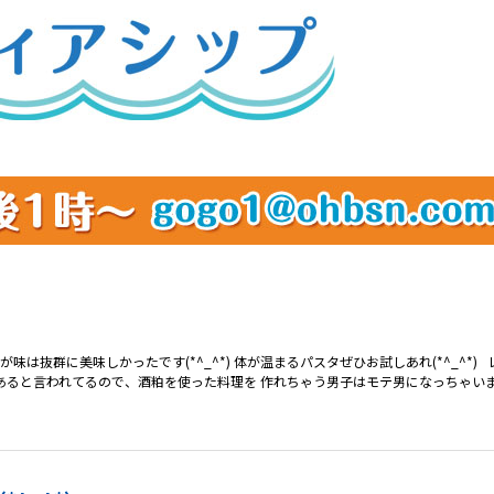
は抜群に美味しかったです(*^_^*) 体が温まるパスタぜひお試しあれ(*^_^*) レシ
ると言われてるので、酒粕を使った料理を 作れちゃう男子はモテ男になっちゃいますよ