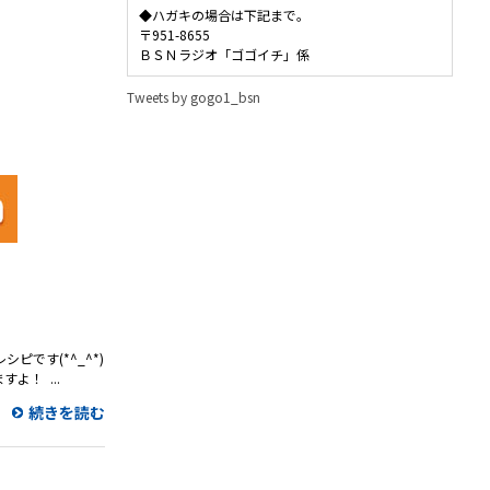
◆ハガキの場合は下記まで。
〒951-8655
ＢＳＮラジオ「ゴゴイチ」係
Tweets by gogo1_bsn
ピです(*^_^*)
！ ...
続きを読む