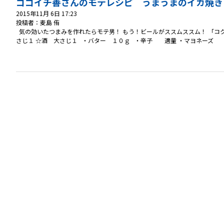
ゴゴイチ善さんのモテレシピ うまうまのイカ焼き(*
2015年11月 6日 17:23
投稿者：麦島 侑
気の効いたつまみを作れたらモテ男！ もう！ビールがススムススム！ 「コク
さじ１ ☆酒 大さじ１ ・バター １０ｇ ・辛子 適量 ・マヨネーズ 適量