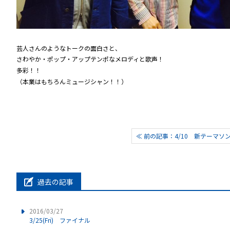
芸人さんのようなトークの面白さと、
さわやか・ポップ・アップテンポなメロディと歌声！
多彩！！
（本業はもちろんミュージシャン！！）
≪ 前の記事：4/10 新テーマ
過去の記事
2016/03/27
3/25(Fri) ファイナル