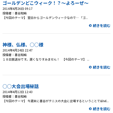
プレゼント
ゴールデンどこウィーク！？～よろーぜ～
2014年4月26日 09:17
コンテンツ・アプリ
投稿者：喜谷知純
【今回のテーマ】 翌日からゴールデンウィークなので… 「ゴ...
キッズ
ケンジュ
愛の募金
続きを読む
Well-being
防災・減災
神様、仏様、○○様
ショッピング
2014年4月24日 22:47
投稿者：喜谷知純
会社概要・ビジョン
１８日放送分です。遅くなりすみません！ 【今回のテーマ】 ...
お問い合わせ
続きを読む
○○大会出場秘話
2014年4月12日 12:43
投稿者：喜谷知純
【今回のテーマ】 今週末に喜谷がテニスの大会に出場するということで&hel...
続きを読む