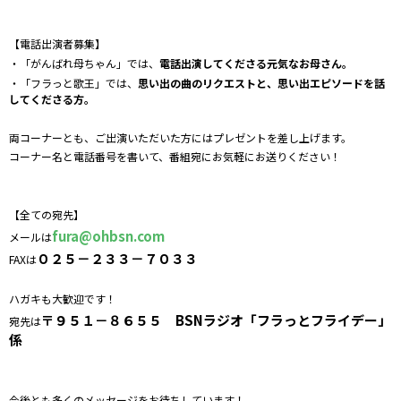
【電話出演者募集】
・「がんばれ母ちゃん」では、
電話出演してくださる元気なお母さん。
・「フラっと歌王」では、
思い出の曲のリクエストと、思い出エピソードを話
してくださる方。
両コーナーとも、ご出演いただいた方にはプレゼントを差し上げます。
コーナー名と電話番号を書いて、番組宛にお気軽にお送りください！
【全ての宛先】
fura@ohbsn.com
メールは
０２５－２３３－７０３３
FAXは
ハガキも大歓迎です！
〒９５１－８６５５ BSNラジオ「フラっとフライデー」
宛先は
係
今後とも多くのメッセージをお待ちしています！