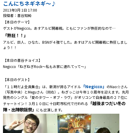
プレゼント
こんにちネギネギ～♪
2013年3月 1日 17:00
コンテンツ・アプリ
投稿者：喜谷知純
【本日のテーマ】
ゲストがNegicco。あすアルビ開幕戦。ともにファンが熱狂的なので…
キッズ
ケンジュ
愛の募金
「熱狂！！」
Well-being
防災・減災
アルビ、巨人、ひなた、BSNが４強でした。あすはアルビ開幕戦に熱狂しまし
ょう！！
ショッピング
【本日の喜谷チョイス】
会社概要・ビジョン
Negicco「ねぎねぎRock～私もお家に連れてって～」
お問い合わせ
【本日のゲスト】
「Negicco」
「１１時だよ全員集合」は、新潟が誇るアイドル
のNao☆さん
（写真中央）とMeguさん（同右）。ねぎっこは今年１０周年を迎えます。先月
発売のシングル「愛のタワー・オブ・ラヴ」がオリコンで自身最高の２７位に
「越後まつだい冬の
チャートイン！３月１０日に十日町市松代で行われる
陣・出陣歌謡祭」
にも出演します。