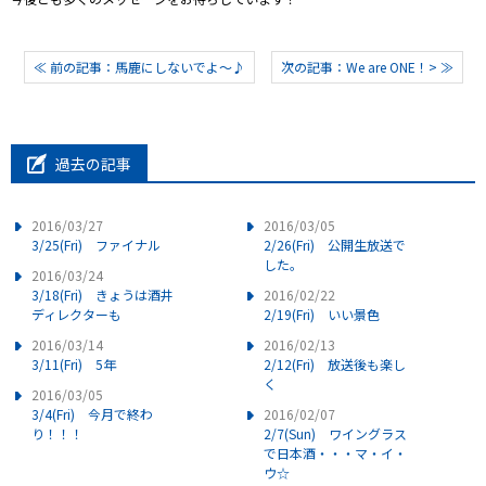
≪ 前の記事：馬鹿にしないでよ～♪
次の記事：We are ONE！> ≫
過去の記事
2016/03/27
2016/03/05
3/25(Fri) ファイナル
2/26(Fri) 公開生放送で
した。
2016/03/24
3/18(Fri) きょうは酒井
2016/02/22
ディレクターも
2/19(Fri) いい景色
2016/03/14
2016/02/13
3/11(Fri) 5年
2/12(Fri) 放送後も楽し
く
2016/03/05
3/4(Fri) 今月で終わ
2016/02/07
り！！！
2/7(Sun) ワイングラス
で日本酒・・・マ・イ・
ウ☆