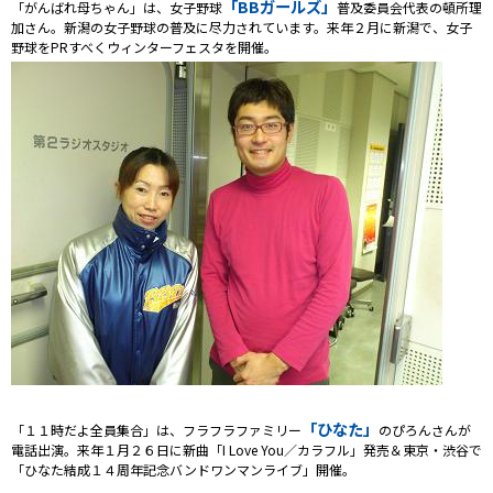
「BBガールズ」
「がんばれ母ちゃん」は、女子野球
普及委員会代表の頓所理
加さん。新潟の女子野球の普及に尽力されています。来年２月に新潟で、女子
野球をPRすべくウィンターフェスタを開催。
「ひなた」
「１１時だよ全員集合」は、フラフラファミリー
のぴろんさんが
電話出演。来年１月２６日に新曲「I Love You／カラフル」発売＆東京・渋谷で
「ひなた結成１４周年記念バンドワンマンライブ」開催。