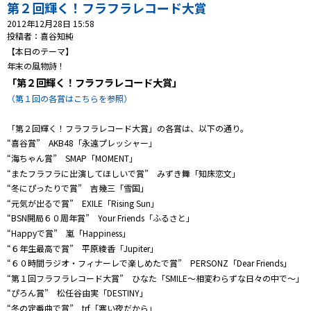
プレゼント
第２回輝く！フラフラレコード大賞
2012年12月28日 15:58
コンテンツ・アプリ
投稿者：喜谷知純
【本日のテーマ】
年末の風物詩！
キッズ
ケンジュ
愛の募金
「第２回輝く！フラフラレコード大賞」
Well-being
防災・減災
（第１回の各賞はこちらを参照）
ショッピング
「第２回輝く！フラフラレコード大賞」の各賞は、以下の通り。
“喜谷賞” AKB48「永遠プレッシャー」
会社概要・ビジョン
“海ちゃん賞” SMAP「MOMENT」
お問い合わせ
“またフラフラに出演してほしいで賞” みずき舞「知床恋文」
“冬にぴったりで賞” 吉幾三「雪国」
“元気が出るで賞” EXILE「Rising Sun」
“BSN開局６０周年賞” Your Friends「ふるさと」
“Happyで賞” 嵐「Happiness」
“６年生最高で賞” 平原綾香「Jupiter」
“６０時間ラジオ・フィナーレで楽しめたで賞” PERSONZ「Dear Friends」
“第１回フラフラレコード大賞” ひなた「SMILE～相変わらずな日々の中で～」
“ぴろん賞” 松任谷由実「DESTINY」
“冬の定番曲で賞” trf「寒い夜だから」