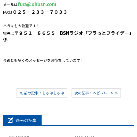
fura@ohbsn.com
メールは
０２５－２３３－７０３３
FAXは
ハガキも大歓迎です！
〒９５１－８６５５ BSNラジオ「フラっとフライデー」
宛先は
係
今後とも多くのメッセージをお待ちしています！
≪ 前の記事：ちゃぷちゃぷ
次の記事：ヘビ～年！> ≫
過去の記事