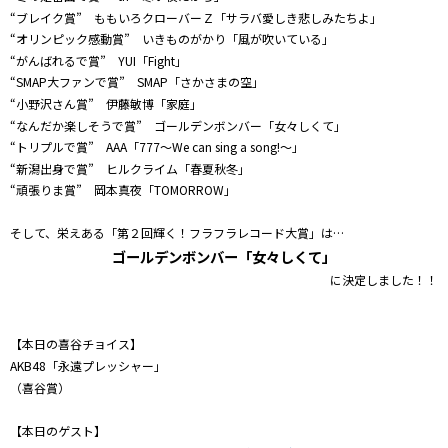
“ブレイク賞” ももいろクローバーＺ「サラバ愛しき悲しみたちよ」
“オリンピック感動賞” いきものがかり「風が吹いている」
“がんばれるで賞” YUI「Fight」
“SMAP大ファンで賞” SMAP「さかさまの空」
“小野沢さん賞” 伊藤敏博「家庭」
“なんだか楽しそうで賞” ゴールデンボンバー「女々しくて」
“トリプルで賞” AAA「777～We can sing a song!～」
“新潟出身で賞” ヒルクライム「春夏秋冬」
“頑張りま賞” 岡本真夜「TOMORROW」
そして、栄えある「第２回輝く！フラフラレコード大賞」は…
ゴールデンボンバー「女々しくて」
に決定しました！！
【本日の喜谷チョイス】
AKB48「永遠プレッシャー」
（喜谷賞）
【本日のゲスト】