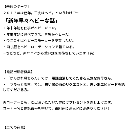
【来週のテーマ】
２０１３年は巳年。干支はヘビ。というわけで…
「新年早々ヘビーな話」
・年末年始も仕事がヘビーだった。
・年末年始に食べすぎて、胃袋がヘビーだ。
・今年こそはヘビースモーカーを卒業したい。
・同じ服をヘビーローテーションで着ている。
…などなど、新年早々から重い話をお待ちしています（笑）
【電話出演者募集】
・「がんばれ母ちゃん」では、
電話出演してくださる元気なお母さん。
・「フラっと歌王」では、
思い出の曲のリクエストと、思い出エピソードを話
してくださる方。
両コーナーとも、ご出演いただいた方にはプレゼントを差し上げます。
コーナー名と電話番号を書いて、番組宛にお気軽にお送りください！
【全ての宛先】