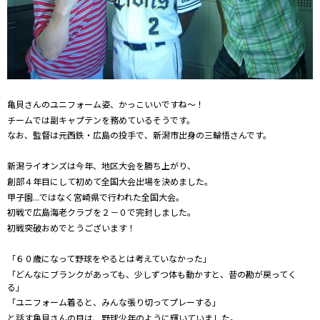
亀貝さんのユニフォーム姿、かっこいいですね～！
チームでは副キャプテンを務めているそうです。
なお、監督は元西鉄・広島の投手で、新潟市出身の三輪悟さんです。
新潟ライオンズは今年、地区大会を勝ち上がり、
創部４年目にして初めて全国大会出場を決めました。
甲子園...ではなく宮崎県で行われた全国大会。
初戦で広島海老クラブを２－０で完封しました。
初戦突破おめでとうございます！
「６０歳になって野球をやるとは考えていなかった」
「どんなにブランクがあっても、少しずつ体も動かすと、昔の勘が戻ってく
る」
「ユニフォーム着ると、みんな張り切ってプレーする」
と話す亀貝さんの目は、野球少年のように輝いていました。