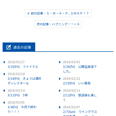
≪ 前の記事：Ｓ・Ｍ・Ａ・Ｐ...ＳＭＡＰ！？
次の記事：ハプニング！！> ≫
過去の記事
2016/03/27
2016/03/05
3/25(Fri) ファイナル
2/26(Fri) 公開生放送で
した。
2016/03/24
3/18(Fri) きょうは酒井
2016/02/22
ディレクターも
2/19(Fri) いい景色
2016/03/14
2016/02/13
3/11(Fri) 5年
2/12(Fri) 放送後も楽し
く
2016/03/05
3/4(Fri) 今月で終わ
2016/02/07
り！！！
2/7(Sun) ワイングラス