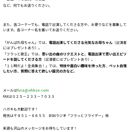
など、何でもお送りください。
また、各コーナーでも、電話で出演してくださる方や、お便りなどを募集して
います。各コーナー名を書いてお送りください。
「がんばれ母ちゃん」では、
電話出演してくださる元気なお母ちゃん
（出演者
にはプレゼントあり）。
「フラっと歌王」では、
思い出の曲のリクエストと、電話出演で思い出エピソ
ードを話してくださる方
（出演者にはプレゼントあり）。
「１１時だよ！全員集合！」では、
特技や面白い趣味を持った方
、
ペット自慢
したい方、質問に答えて欲しい園児の方など
。
メールは
fura@ohbsn.com
FAXは０２５－２３３－７０３３
ハガキも大歓迎です！
宛先は〒９５１－８６５５ BSNラジオ「フラっとフライデー」係
来週も沢山のメッセージをお待ちしています！