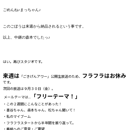
ごめんね♪まっちゃん♪
このごぼうは来週から納品されるという事です。
以上、中継の森本でしたっ♪
はい。再びスタジオです。
来週
は
フラフラはお休み
「ごきげんアワー」公開生放送のため、
です。
次回の放送は９月３０日（金）。
「フリーテーマ！」
メールテーマは...
・この２週間にこんなことがあった！
・喜谷ちゃん、森本ちゃん、松ちゃん聞いて！
・私のマイブーム
・フラフラスタートから半年間を振り返って。
・番組へのご意見・ご要望