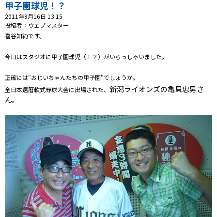
プレゼント
甲子園球児！？
2011年9月16日 13:15
コンテンツ・アプリ
投稿者：ウェブマスター
喜谷知純です。
キッズ
ケンジュ
愛の募金
今日はスタジオに
甲子園球児（！？）
がいらっしゃいました。
Well-being
防災・減災
正確には"おじいちゃんたちの甲子園"でしょうか。
ショッピング
新潟ライオンズの亀貝忠男さ
全日本還暦軟式野球大会に出場された、
ん
。
会社概要・ビジョン
お問い合わせ