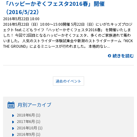
プレゼント
「ハッピーかぞくフェスタ2016春」開催
（2016/5/22）
コンテンツ・アプリ
2016年5月22日 18:00
2016年5月22日（日）10:00～15:00開催 5月22日（日）にいがたキッズプロジ
キッズ
ケンジュ
愛の募金
ェクト feat.こどもライフ「ハッピーかぞくフェスタ2016春」 を開催いたしま
した！ 今回で2回目となるハッピーかぞくフェスタ、多くのご家族連れで賑わ
Well-being
防災・減災
いました。 人気のストライダー体験試乗会や新潟のストライダーチーム「KICK
THE GROUND」によるミニレースが行われました。 本格的なレ...
ショッピング
続きを読む
会社概要・ビジョン
お問い合わせ
過去のイベント
月別アーカイブ
2018年6月 (1)
2017年6月 (1)
2016年10月 (1)
2016年9月 (1)