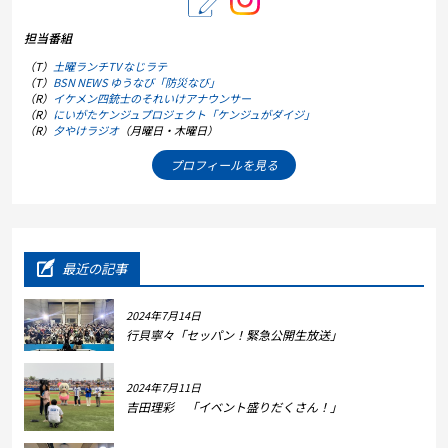
担当番組
（T）
土曜ランチTV なじラテ
（T）
BSN NEWS ゆうなび「防災なび」
（R）
イケメン四銃士のそれいけアナウンサー
（R）
にいがたケンジュプロジェクト「ケンジュがダイジ」
（R）
夕やけラジオ
（月曜日・木曜日）
プロフィールを見る
最近の記事
2024年7月14日
行貝寧々「セッパン！緊急公開生放送」
2024年7月11日
吉田理彩 「イベント盛りだくさん！」