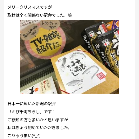
プレゼント
メリークリスマスですが
コンテンツ・アプリ
取材は全く関係ない駅弁でした。笑
キッズ
ケンジュ
愛の募金
Well-being
防災・減災
ショッピング
会社概要・ビジョン
お問い合わせ
日本一に輝いた新潟の駅弁
「えび千両ちらし」です！
ご存知の方も多いかと思いますが
私はきょう初めていただきました。
こりゃうまい(^_^)