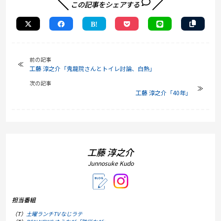
この記事をシェアする
前の記事
工藤 淳之介「鬼龍院さんとトイレ討論、白熱」
次の記事
工藤 淳之介「40年」
工藤 淳之介
Junnosuke Kudo
担当番組
（T）
土曜ランチTV なじラテ