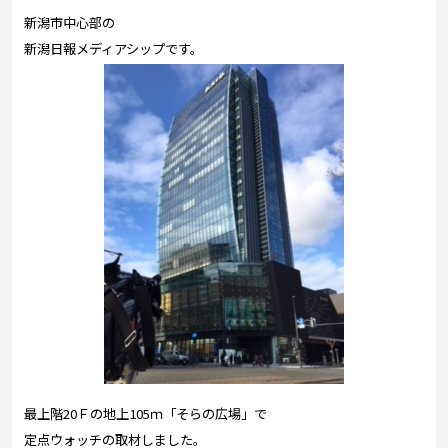
プレゼント
新潟市中心部の
コンテンツ・アプリ
新潟日報メディアシップです。
キッズ
ケンジュ
愛の募金
Well-being
防災・減災
ショッピング
会社概要・ビジョン
お問い合わせ
最上階20Ｆの地上105ｍ「そらの広場」で
定点ウォッチの取材しました。