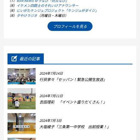
（T）
BSN NEWS ゆうなび「防災なび」
（R）
イケメン四銃士のそれいけアナウンサー
（R）
にいがたケンジュプロジェクト「ケンジュがダイジ」
（R）
夕やけラジオ
（月曜日・木曜日）
プロフィールを見る
最近の記事
2024年7月14日
行貝寧々「セッパン！緊急公開生放送」
2024年7月11日
吉田理彩 「イベント盛りだくさん！」
2024年7月 5日
大塩綾子「三条第一中学校 出前授業！」