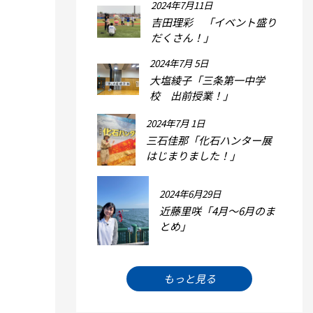
2024年7月11日
吉田理彩 「イベント盛り
だくさん！」
2024年7月 5日
大塩綾子「三条第一中学
校 出前授業！」
2024年7月 1日
三石佳那「化石ハンター展
はじまりました！」
2024年6月29日
近藤里咲「4月～6月のま
とめ」
もっと見る