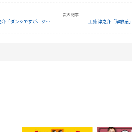
次の記事
之介「ダンシですが、ジョ
工藤 淳之介「解放感
体験入部」