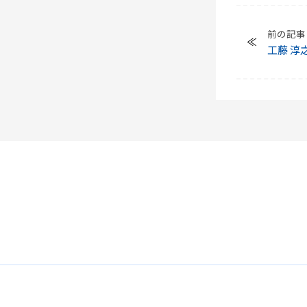
前の記事
工藤 淳
シ部、