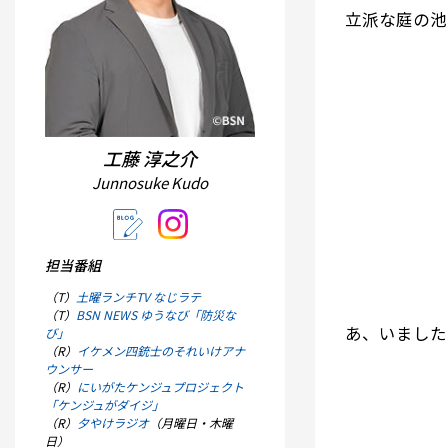
立派な庭の池
工藤 淳之介
Junnosuke Kudo
担当番組
（T）
土曜ランチTV なじラテ
（T）
BSN NEWS ゆうなび「防災な
あ、いました
び」
（R）
イケメン四銃士のそれいけアナ
ウンサー
（R）
にいがたケンジュプロジェクト
「ケンジュがダイジ」
（R）
夕やけラジオ
（月曜日・木曜
日）