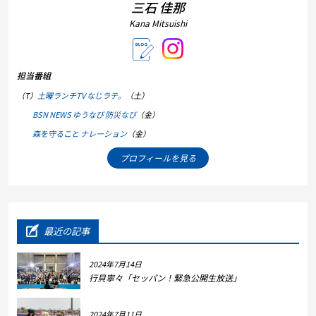
三石 佳那
Kana Mitsuishi
担当番組
（T）
土曜ランチTV なじラテ。
（土）
BSN NEWS ゆうなび 防災なび
（金）
森を守ること ナレーション
（金）
プロフィールを見る
最近の記事
2024年7月14日
行貝寧々「セッパン！緊急公開生放送」
2024年7月11日