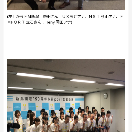
(左上からＦＭ新潟 鎌田さん ＵＸ高井アナ、ＮＳＴ 杉山アナ、Ｆ
ＭPＯＲＴ 立石さん 、Teny 岡田アナ)