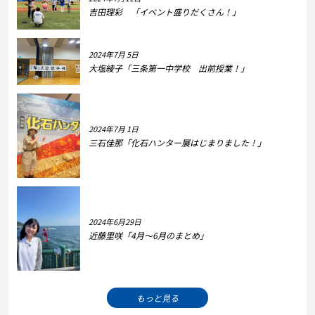
吉田理彩 「イベント盛りだくさん！」
2024年7月 5日
大塩綾子「三条第一中学校 出前授業！」
2024年7月 1日
三石佳那「化石ハンター展はじまりました！」
2024年6月29日
近藤里咲「4月～6月のまとめ」
もっと見る