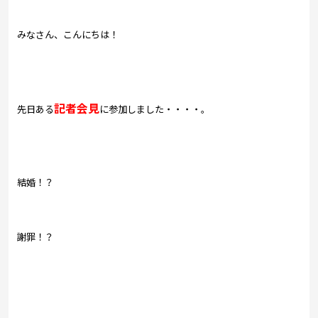
プレゼント
コンテンツ・アプリ
みなさん、こんにちは！
キッズ
ケンジュ
愛の募金
Well-being
防災・減災
記者会見
先日ある
に参加しました・・・・。
ショッピング
会社概要・ビジョン
お問い合わせ
結婚！？
謝罪！？