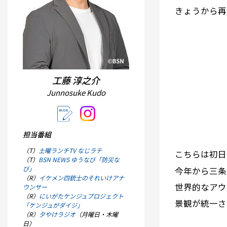
きょうから再
工藤 淳之介
Junnosuke Kudo
担当番組
（T）
土曜ランチTV なじラテ
こちらは初日
（T）
BSN NEWS ゆうなび「防災な
び」
今年から三条
（R）
イケメン四銃士のそれいけアナ
世界的なアウ
ウンサー
（R）
にいがたケンジュプロジェクト
景観が統一さ
「ケンジュがダイジ」
（R）
夕やけラジオ
（月曜日・木曜
日）