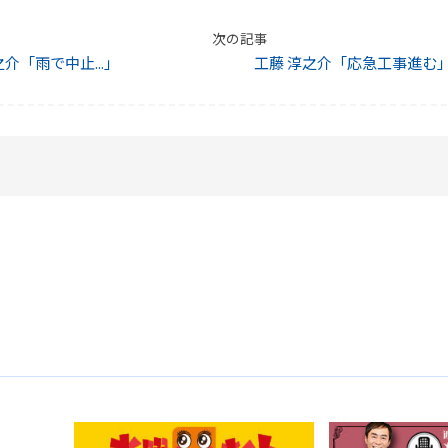
次の記事
之介「雨で中止...」
工藤 淳之介「応急工事進む