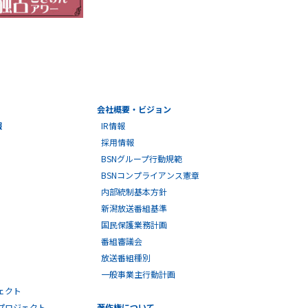
会社概要・ビジョン
報
IR情報
採用情報
BSNグループ行動規範
BSNコンプライアンス憲章
内部統制基本方針
新潟放送番組基準
国民保護業務計画
番組審議会
放送番組種別
一般事業主行動計画
ェクト
プロジェクト
著作権について