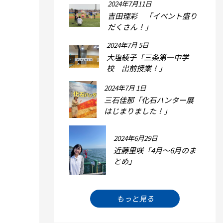
2024年7月11日
吉田理彩 「イベント盛り
だくさん！」
2024年7月 5日
大塩綾子「三条第一中学
校 出前授業！」
2024年7月 1日
三石佳那「化石ハンター展
はじまりました！」
2024年6月29日
近藤里咲「4月～6月のま
とめ」
もっと見る