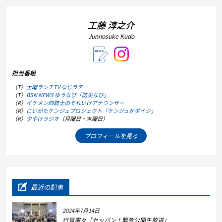
工藤 淳之介
Junnosuke Kudo
担当番組
（T）
土曜ランチTV なじラテ
（T）
BSN NEWS ゆうなび「防災なび」
（R）
イケメン四銃士のそれいけアナウンサー
（R）
にいがたケンジュプロジェクト「ケンジュがダイジ」
（R）
夕やけラジオ
（月曜日・木曜日）
プロフィールを見る
最近の記事
2024年7月14日
行貝寧々「セッパン！緊急公開生放送」