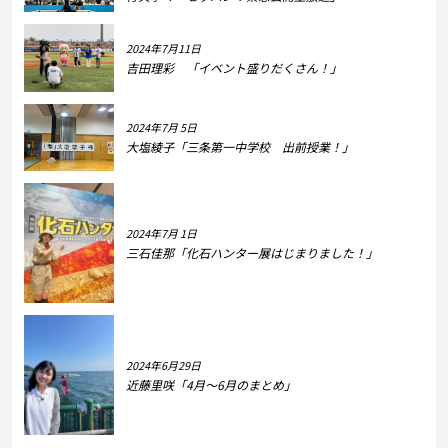
2024年7月11日
吉田理彩 「イベント盛りだくさん！」
2024年7月 5日
大塩綾子「三条第一中学校 出前授業！」
2024年7月 1日
三石佳那「化石ハンター展はじまりました！」
2024年6月29日
近藤里咲「4月～6月のまとめ」