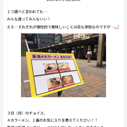
プレゼント
１つ選べと言われても…
コンテンツ・アプリ
みんな違ってみんないい！
ええ…それぞれが個性的で美味しいことは百も承知なのですが…
キッズ
ケンジュ
愛の募金
Well-being
防災・減災
ショッピング
会社概要・ビジョン
お問い合わせ
３日（月）のチョイス、
４大ラーメン、１番のお気に入りを教えてください！！