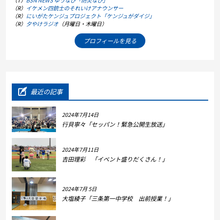
（R）
イケメン四銃士のそれいけアナウンサー
（R）
にいがたケンジュプロジェクト「ケンジュがダイジ」
（R）
夕やけラジオ
（月曜日・木曜日）
プロフィールを見る
最近の記事
2024年7月14日
行貝寧々「セッパン！緊急公開生放送」
2024年7月11日
吉田理彩 「イベント盛りだくさん！」
2024年7月 5日
大塩綾子「三条第一中学校 出前授業！」