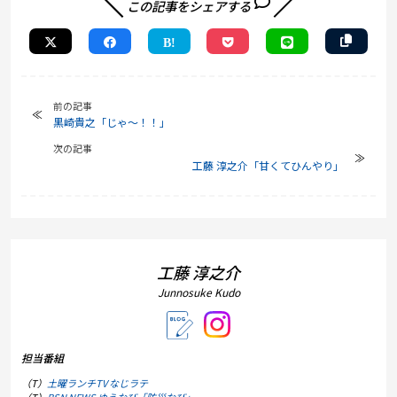
この記事をシェアする
前の記事
黒崎貴之「じゃ～！！」
次の記事
工藤 淳之介「甘くてひんやり」
工藤 淳之介
Junnosuke Kudo
担当番組
（T）
土曜ランチTV なじラテ
（T）
BSN NEWS ゆうなび「防災なび」