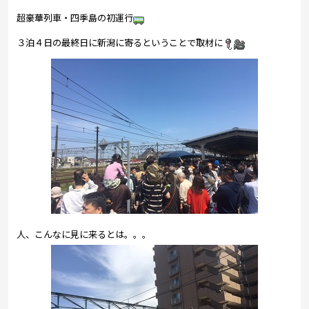
プレゼント
超豪華列車・四季島の初運行
コンテンツ・アプリ
３泊４日の最終日に新潟に寄るということで取材に
キッズ
ケンジュ
愛の募金
Well-being
防災・減災
ショッピング
会社概要・ビジョン
お問い合わせ
人、こんなに見に来るとは。。。