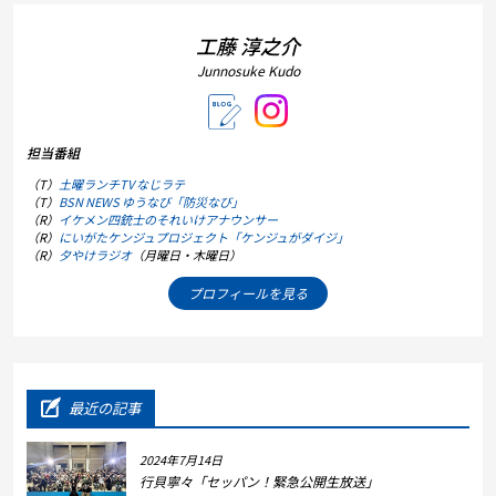
工藤 淳之介
Junnosuke Kudo
担当番組
（T）
土曜ランチTV なじラテ
（T）
BSN NEWS ゆうなび「防災なび」
（R）
イケメン四銃士のそれいけアナウンサー
（R）
にいがたケンジュプロジェクト「ケンジュがダイジ」
（R）
夕やけラジオ
（月曜日・木曜日）
プロフィールを見る
最近の記事
2024年7月14日
行貝寧々「セッパン！緊急公開生放送」