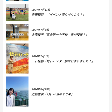
2024年7月11日
吉田理彩 「イベント盛りだくさん！」
2024年7月 5日
大塩綾子「三条第一中学校 出前授業！」
2024年7月 1日
三石佳那「化石ハンター展はじまりました！」
2024年6月29日
近藤里咲「4月～6月のまとめ」