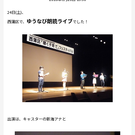
プレゼント
24日(土)、
コンテンツ・アプリ
ゆうなび朗読ライブ
西蒲区で、
でした！
キッズ
ケンジュ
愛の募金
Well-being
防災・減災
ショッピング
会社概要・ビジョン
お問い合わせ
出演は、キャスターの新海アナと