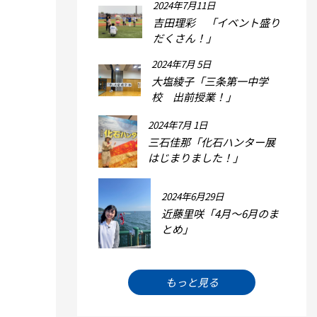
2024年7月11日
吉田理彩 「イベント盛り
だくさん！」
2024年7月 5日
大塩綾子「三条第一中学
校 出前授業！」
2024年7月 1日
三石佳那「化石ハンター展
はじまりました！」
2024年6月29日
近藤里咲「4月～6月のま
とめ」
もっと見る