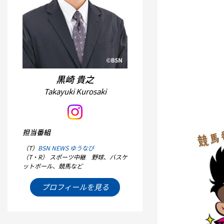
黒崎 貴之
Takayuki Kurosaki
担当番組
（T）
BSN NEWS ゆうなび
（T・R） スポーツ中継 野球、バスケ
ットボール、競馬など
プロフィールを見る