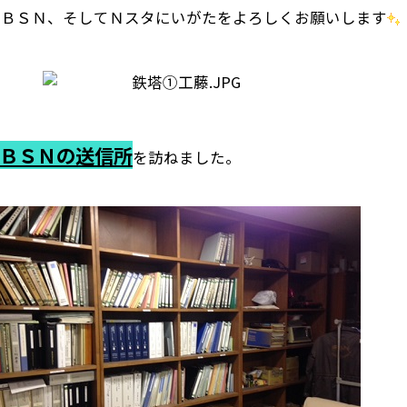
も、ＢＳＮ、そしてＮスタにいがたをよろしくお願いします
ＢＳＮの送信所
を訪ねました。