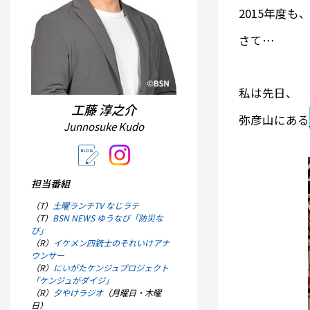
2015年度
さて…
私は先日、
工藤 淳之介
弥彦山にある
Junnosuke Kudo
担当番組
（T）
土曜ランチTV なじラテ
（T）
BSN NEWS ゆうなび「防災な
び」
（R）
イケメン四銃士のそれいけアナ
ウンサー
（R）
にいがたケンジュプロジェクト
「ケンジュがダイジ」
（R）
夕やけラジオ
（月曜日・木曜
日）