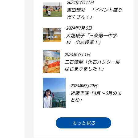
2024年7月11日
吉田理彩 「イベント盛り
だくさん！」
2024年7月 5日
大塩綾子「三条第一中学
校 出前授業！」
2024年7月 1日
三石佳那「化石ハンター展
はじまりました！」
2024年6月29日
近藤里咲「4月～6月のま
とめ」
もっと見る