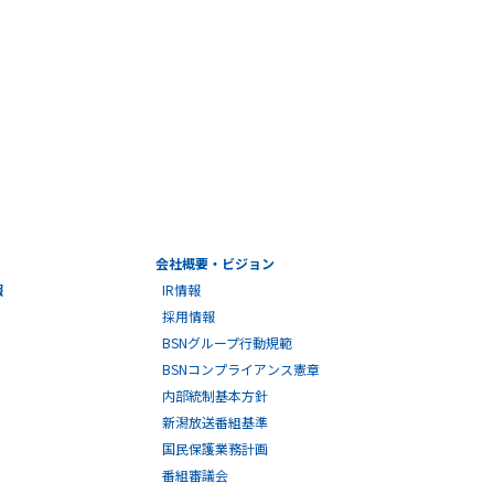
会社概要・ビジョン
報
IR情報
採用情報
BSNグループ行動規範
BSNコンプライアンス憲章
内部統制基本方針
新潟放送番組基準
国民保護業務計画
番組審議会