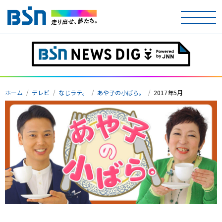
ホーム
ホーム
テレビ
なじラテ。
あや子の小ばら。
2017年5月
テレビ
ラジオ
アナウンサー
イベント
ニュース
天気