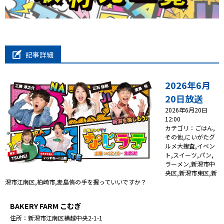
プレゼント
コンテンツ・アプリ
記事詳細
ショッピング
2026年6月
会社概要・ビジョン
20日放送
お問い合わせ
2026年6月20日
12:00
カテゴリ：ごはん
,
その他
,
にいがたグ
ルメ大捜査
,
イベン
ト
,
スイーツ
,
パン
,
ラーメン
,
新潟市中
央区
,
新潟市東区
,
新
潟市江南区
,
柏崎市
,
麦島侑の手を握っていいですか？
BAKERY FARM こむぎ
住所：
新潟市江南区横越中央2-1-1