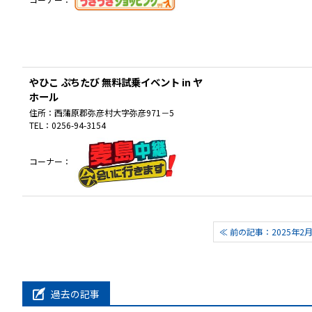
やひこ ぷちたび 無料試乗イベント in ヤ
ホール
住所：
西蒲原郡弥彦村大字弥彦971－5
TEL：
0256-94-3154
コーナー：
≪ 前の記事：2025年2
過去の記事