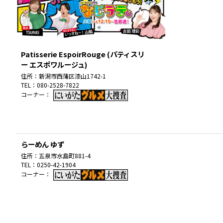
Patisserie EspoirRouge (パティスリ
ー エスポワルージュ)
住所：
新潟市西蒲区漆山1742-1
TEL：
080-2528-7822
コーナー：
らーめん ゆず
住所：
五泉市水島町881-4
TEL：
0250-42-1904
コーナー：