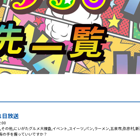
月1日放送
:00
,
その他
,
にいがたグルメ大捜査
,
イベント
,
スイーツ
,
パン
,
ラーメン
,
五泉市
,
弥彦村
,
新
侑の手を握っていいですか？