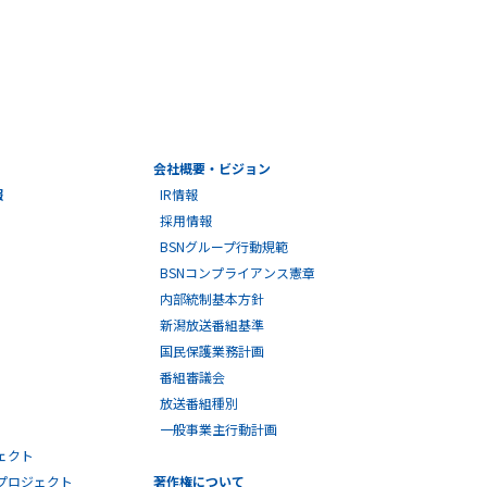
会社概要・ビジョン
報
IR情報
採用情報
BSNグループ行動規範
BSNコンプライアンス憲章
内部統制基本方針
新潟放送番組基準
国民保護業務計画
番組審議会
放送番組種別
一般事業主行動計画
ェクト
プロジェクト
著作権について