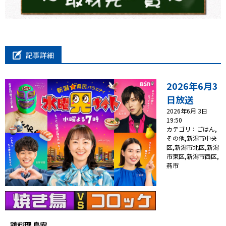
プレゼント
コンテンツ・アプリ
記事詳細
ショッピング
2026年6月3
会社概要・ビジョン
日放送
お問い合わせ
2026年6月 3日
19:50
カテゴリ：ごはん
,
その他
,
新潟市中央
区
,
新潟市北区
,
新潟
市東区
,
新潟市西区
,
燕市
鶏料理 鳥安