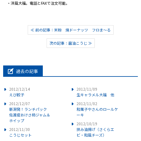
・洋風大福。電話とFAXで注文可能。
≪ 前の記事：米粉 焼ドーナッツ フロま～る
次の記事：醤油こうじ ≫
過去の記事
2012/12/14
2012/11/09
えび餃子
生キャラメル大福 他
2012/12/07
2012/11/02
新潟発！ランチパック
和菓子やさんのロールケ
佐渡産おけさ柿ジャム＆
ーキ
ホイップ
2012/10/19
2012/11/30
挟み油揚げ（さくらエ
こうじセット
ビ・和風チーズ）