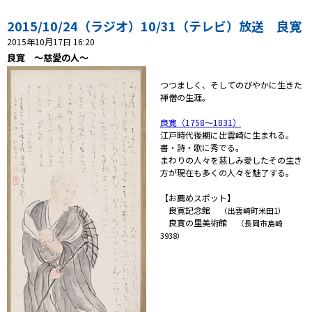
2015/10/24（ラジオ）10/31（テレビ）放送 良寛
プレゼント
2015年10月17日 16:20
良寛 ～慈愛の人～
コンテンツ・アプリ
つつましく、そしてのびやかに生きた
ショッピング
禅僧の生涯。
良寛（1758～1831）
会社概要・ビジョン
江戸時代後期に出雲崎に生まれる。
書・詩・歌に秀でる。
お問い合わせ
まわりの人々を慈しみ愛したその生き
方が現在も多くの人々を魅了する。
【お薦めスポット】
良寛記念館
（出雲崎町米田1）
良寛の里美術館
（長岡市島崎
3938）