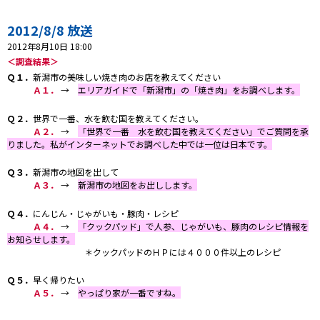
プレゼント
2012/8/8 放送
コンテンツ・アプリ
2012年8月10日 18:00
＜調査結果＞
キッズ
ケンジュ
愛の募金
Ｑ１．
新潟市の美味しい焼き肉のお店を教えてください
Ａ１．
→
エリアガイドで「新潟市」の「焼き肉」をお調べします。
Well-being
防災・減災
Ｑ２．
世界で一番、水を飲む国を教えてください。
ショッピング
Ａ２．
→
「世界で一番 水を飲む国を教えてください」でご質問を承
りました。私がインターネットでお調べした中では一位は日本です。
会社概要・ビジョン
Ｑ３．
新潟市の地図を出して
お問い合わせ
Ａ３．
→
新潟市の地図をお出しします。
Ｑ４．
にんじん・じゃがいも・豚肉・レシピ
Ａ４．
→
「クックパッド」で人参、じゃがいも、豚肉のレシピ情報を
お知らせします。
＊クックパッドのＨＰには４０００件以上のレシピ
Ｑ５．
早く帰りたい
Ａ５．
→
やっぱり家が一番ですね。