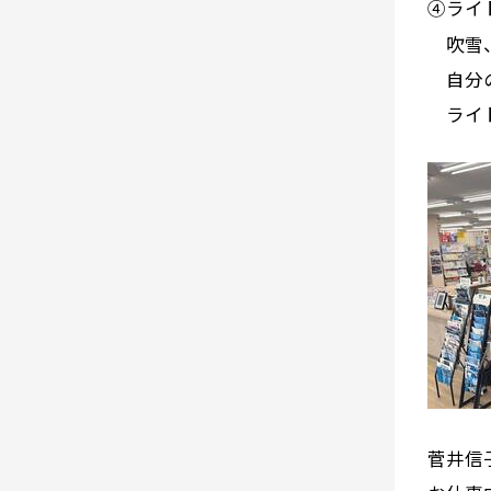
④ライ
吹雪、
自分の
ライト
菅井信