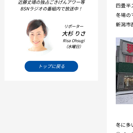
近藤丈靖の独占ごきげんアワー等
四畳半
BSNラジオの番組内で放送中！
冬場の
新潟市
リポーター
大杉 りさ
Risa Ohsugi
（水曜日）
トップに戻る
冬に多