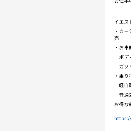
お仕事
イエス
・カー
売
・お車
ボディ
ガソリ
・乗り
軽自動
普通車
お得な
https:/