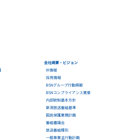
会社概要・ビジョン
報
IR情報
採用情報
BSNグループ行動規範
BSNコンプライアンス憲章
内部統制基本方針
新潟放送番組基準
国民保護業務計画
番組審議会
放送番組種別
一般事業主行動計画