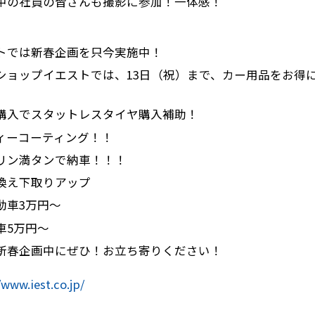
中の社員の皆さんも撮影に参加！一体感！
トでは新春企画を只今実施中！
ショップイエストでは、13日（祝）まで、カー用品をお得
購入でスタットレスタイヤ購入補助！
ーコーティング！！
ン満タンで納車！！！
換え下取りアップ
車3万円～
5万円～
新春企画中にぜひ！お立ち寄りください！
/www.iest.co.jp/