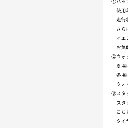
①バッ
使用年
走行状
さらに
イエス
お気軽
②ウォ
夏場は
冬場は
ウォッ
③スタ
スタッ
こちら
タイヤ